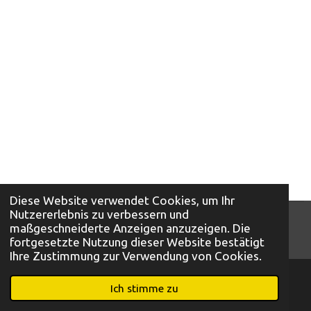
Diese Website verwendet Cookies, um Ihr
Nutzererlebnis zu verbessern und
© 2026 Mini Auto A. Bunte KG
maßgeschneiderte Anzeigen anzuzeigen. Die
Mit Unterstützung von
Webador
fortgesetzte Nutzung dieser Website bestätigt
Ihre Zustimmung zur Verwendung von Cookies.
Ich stimme zu
E-Mail
Telefon
Karte