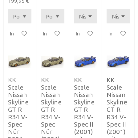
199,95 €
In den Warenkorb
In den Warenkorb
In den Warenkorb
In den Ware
KK
KK
KK
KK
Scale
Scale
Scale
Scale
Nissan
Nissan
Nissan
Nissan
Skyline
Skyline
Skyline
Skyline
GT-R
GT-R
GT-R
GT-R
R34 V-
R34 V-
R34 V-
R34 V-
Spec
Spec
Spec II
Spec II
Nür
Nür
(2001)
(2001)