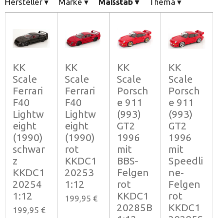
Hersteller
▾
Marke
▾
Maßstab
▾
Thema
▾
KK
KK
KK
KK
Scale
Scale
Scale
Scale
Ferrari
Ferrari
Porsch
Porsch
F40
F40
e 911
e 911
Lightw
Lightw
(993)
(993)
eight
eight
GT2
GT2
(1990)
(1990)
1996
1996
schwar
rot
mit
mit
z
KKDC1
BBS-
Speedli
KKDC1
20253
Felgen
ne-
20254
1:12
rot
Felgen
1:12
KKDC1
rot
199,95 €
20285B
KKDC1
199,95 €