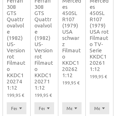
Ferrari
Ferrari
Merced
Merced
308
308
es
es
GTS
GTS
450SL
450SL
Quattr
Quattr
R107
R107
ovalvol
ovalvol
(1979)
(1979)
e
e
USA
USA rot
(1982)
(1982)
schwar
Filmaut
US-
US-
z
o TV-
Version
Version
Filmaut
Serie
rot
rot
o
KKDC1
Filmaut
Filmaut
KKDC1
20261
o
o
20262
1:12
KKDC1
KKDC1
1:12
199,95 €
20274
20271
199,95 €
1:12
1:12
199,95 €
199,95 €