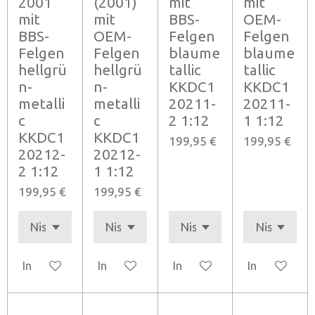
2001
(2001)
mit
mit
mit
mit
BBS-
OEM-
BBS-
OEM-
Felgen
Felgen
Felgen
Felgen
blaume
blaume
hellgrü
hellgrü
tallic
tallic
n-
n-
KKDC1
KKDC1
metalli
metalli
20211-
20211-
c
c
2 1:12
1 1:12
KKDC1
KKDC1
199,95 €
199,95 €
20212-
20212-
2 1:12
1 1:12
199,95 €
199,95 €
In den Warenkorb
In den Warenkorb
In den Warenkorb
In den Ware