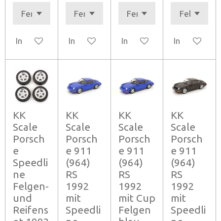
In den Warenkorb
In den Warenkorb
In den Warenkorb
In den Ware
KK
KK
KK
KK
Scale
Scale
Scale
Scale
Porsch
Porsch
Porsch
Porsch
e
e 911
e 911
e 911
Speedli
(964)
(964)
(964)
ne
RS
RS
RS
Felgen-
1992
1992
1992
und
mit
mit Cup
mit
Reifens
Speedli
Felgen
Speedli