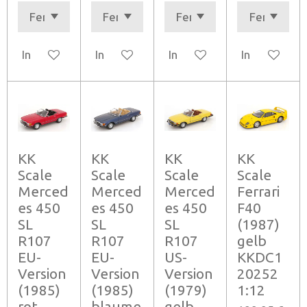
In den Warenkorb
In den Warenkorb
In den Warenkorb
In den Ware
KK
KK
KK
KK
Scale
Scale
Scale
Scale
Merced
Merced
Merced
Ferrari
es 450
es 450
es 450
F40
SL
SL
SL
(1987)
R107
R107
R107
gelb
EU-
EU-
US-
KKDC1
Version
Version
Version
20252
(1985)
(1985)
(1979)
1:12
rot
blaume
gelb