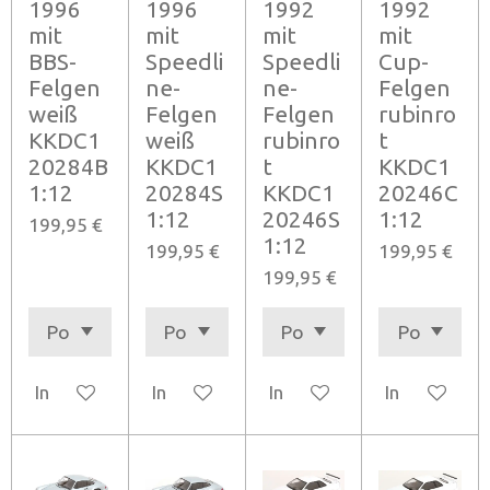
1996
1996
1992
1992
mit
mit
mit
mit
BBS-
Speedli
Speedli
Cup-
Felgen
ne-
ne-
Felgen
weiß
Felgen
Felgen
rubinro
KKDC1
weiß
rubinro
t
20284B
KKDC1
t
KKDC1
1:12
20284S
KKDC1
20246C
1:12
20246S
1:12
199,95 €
1:12
199,95 €
199,95 €
199,95 €
In den Warenkorb
In den Warenkorb
In den Warenkorb
In den Ware