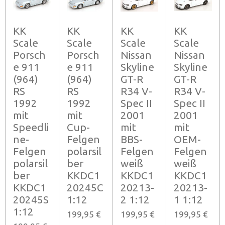
KK
KK
KK
KK
Scale
Scale
Scale
Scale
Porsch
Porsch
Nissan
Nissan
e 911
e 911
Skyline
Skyline
(964)
(964)
GT-R
GT-R
RS
RS
R34 V-
R34 V-
1992
1992
Spec II
Spec II
mit
mit
2001
2001
Speedli
Cup-
mit
mit
ne-
Felgen
BBS-
OEM-
Felgen
polarsil
Felgen
Felgen
polarsil
ber
weiß
weiß
ber
KKDC1
KKDC1
KKDC1
KKDC1
20245C
20213-
20213-
20245S
1:12
2 1:12
1 1:12
1:12
199,95 €
199,95 €
199,95 €