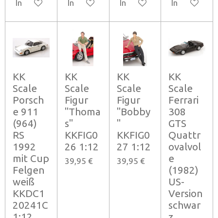
In den Warenkorb
In den Warenkorb
In den Warenkorb
In den Ware
KK
KK
KK
KK
Scale
Scale
Scale
Scale
Porsch
Figur
Figur
Ferrari
e 911
"Thoma
"Bobby
308
(964)
s"
"
GTS
RS
KKFIG0
KKFIG0
Quattr
1992
26 1:12
27 1:12
ovalvol
mit Cup
e
39,95 €
39,95 €
Felgen
(1982)
weiß
US-
KKDC1
Version
20241C
schwar
1:12
z