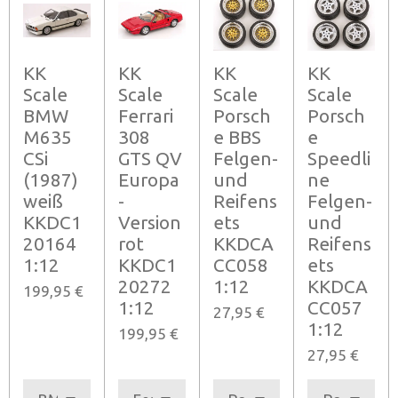
KK
KK
KK
KK
Scale
Scale
Scale
Scale
BMW
Ferrari
Porsch
Porsch
M635
308
e BBS
e
CSi
GTS QV
Felgen-
Speedli
(1987)
Europa
und
ne
weiß
-
Reifens
Felgen-
KKDC1
Version
ets
und
20164
rot
KKDCA
Reifens
1:12
KKDC1
CC058
ets
20272
1:12
KKDCA
199,95 €
1:12
CC057
27,95 €
1:12
199,95 €
27,95 €