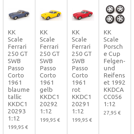
KK
KK
KK
KK
Scale
Scale
Scale
Scale
Ferrari
Ferrari
Ferrari
Porsch
250 GT
250 GT
250 GT
e Cup
SWB
SWB
SWB
Felgen-
Passo
Passo
Passo
und
Corto
Corto
Corto
Reifens
1961
1961
1961
et 1992
blaume
gelb
rot
KKDCA
tallic
KKDC1
KKDC1
CC056
KKDC1
20292
20291
1:12
20293
1:12
1:12
27,95 €
1:12
199,95 €
199,95 €
199,95 €