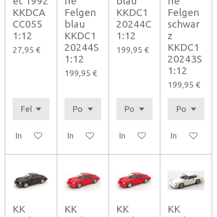
et 1992
ne
blau
ne
KKDCA
Felgen
KKDC1
Felgen
CC055
blau
20244C
schwar
1:12
KKDC1
1:12
z
20244S
KKDC1
27,95 €
199,95 €
1:12
20243S
1:12
199,95 €
199,95 €
In den Warenkorb
In den Warenkorb
In den Warenkorb
In den Ware
KK
KK
KK
KK