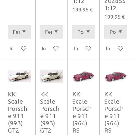
1:12
20285S
1:12
199,95 €
199,95 €
In den Warenkorb
In den Warenkorb
In den Warenkorb
In den Ware
KK
KK
KK
KK
Scale
Scale
Scale
Scale
Porsch
Porsch
Porsch
Porsch
e 911
e 911
e 911
e 911
(993)
(993)
(964)
(964)
GT2
GT2
RS
RS