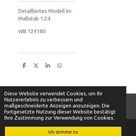
Detailliertes Modell im
Maßstab 1:24
WB 124180
T
T
T
T
e
e
e
e
i
i
i
i
l
l
l
l
e
e
e
e
Diese Website verwendet Cookies, um Ihr
n
n
n
n
Nutzererlebnis zu verbessern und
© 2026 Mini Auto A. Bunte KG
maßgeschneiderte Anzeigen anzuzeigen. Die
Mit Unterstützung von
Webador
fortgesetzte Nutzung dieser Website bestätigt
Ihre Zustimmung zur Verwendung von Cookies.
Ich stimme zu
E-Mail
Telefon
Karte