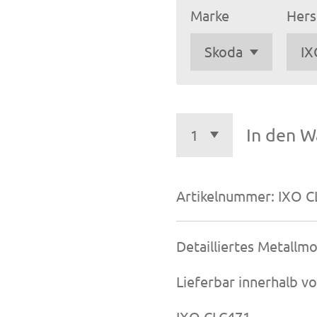
Marke
Hers
In den W
Artikelnummer:
IXO C
Detailliertes Metallm
Lieferbar innerhalb v
IXO CLC471