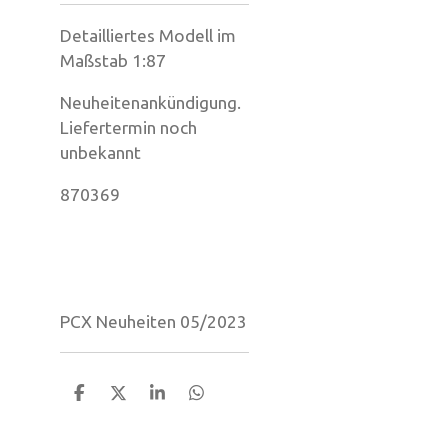
Detailliertes Modell im
Maßstab 1:87
Neuheitenankündigung.
Liefertermin noch
unbekannt
870369
PCX Neuheiten 05/2023
T
T
T
T
e
e
e
e
i
i
i
i