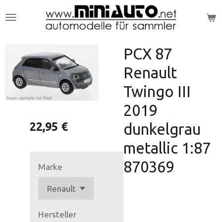
Zum
Hauptinhalt
springen
PCX 87
Renault
Twingo III
2019
22,95 €
dunkelgrau
metallic 1:87
870369
Marke
Hersteller