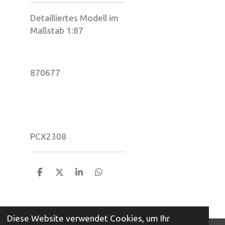
Detailliertes Modell im
Maßstab 1:87
870677
PCX2308
T
T
T
T
e
e
e
e
i
i
i
i
l
l
l
l
e
e
e
e
Diese Website verwendet Cookies, um Ihr
n
n
n
n