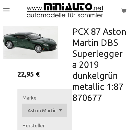
Zum
Hauptinhalt
springen
PCX 87 Aston
Martin DBS
Superlegger
a 2019
22,95 €
dunkelgrün
metallic 1:87
870677
Marke
Hersteller