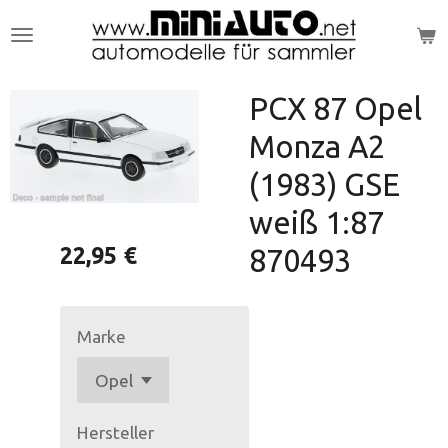
Zum
Hauptinhalt
springen
PCX 87 Opel
Monza A2
(1983) GSE
weiß 1:87
22,95 €
870493
Marke
Hersteller