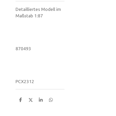
Detailliertes Modell im
Maßstab 1:87
870493
PCX2312
T
T
T
T
e
e
e
e
i
i
i
i
l
l
l
l