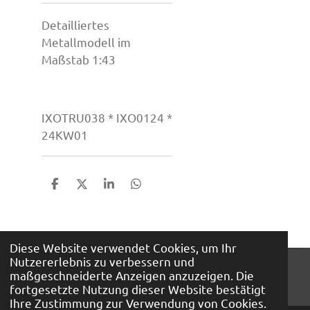
Detailliertes
Metallmodell im
Maßstab 1:43
IXOTRU038 * IXO0124 *
24KW01
T
T
T
T
e
e
e
e
i
i
i
i
l
l
l
l
e
e
e
e
Diese Website verwendet Cookies, um Ihr
n
n
n
n
Nutzererlebnis zu verbessern und
© 2026 Mini Auto A. Bunte KG
maßgeschneiderte Anzeigen anzuzeigen. Die
Mit Unterstützung von
Webador
fortgesetzte Nutzung dieser Website bestätigt
Ihre Zustimmung zur Verwendung von Cookies.