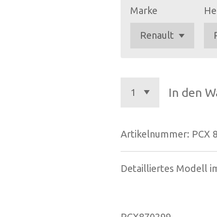
Marke
He
In den W
Artikelnummer:
PCX 
Detailliertes Modell 
PCX870299