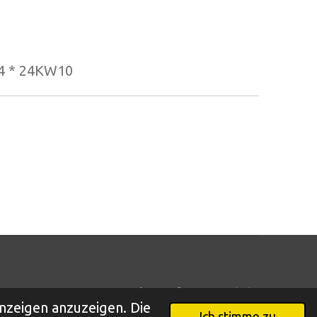
4 * 24KW10
Mit Unterstützung von
Webador
nzeigen anzuzeigen. Die
Ich stimme zu