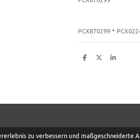
PCX870299 * PCX022
T
T
T
e
e
e
i
i
i
l
l
l
e
e
e
n
n
n
rerlebnis zu verbessern und maßgeschneiderte A