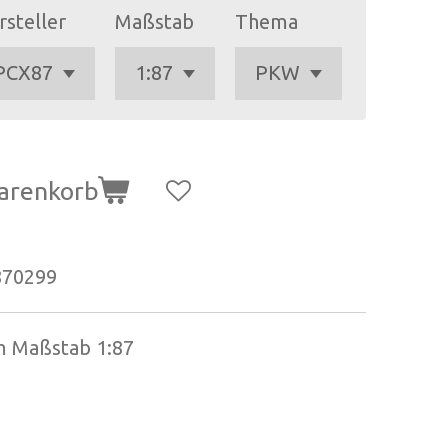
rsteller
Maßstab
Thema
arenkorb
870299
im Maßstab 1:87