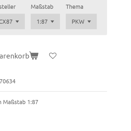
teller
Maßstab
Thema
arenkorb
70634
im Maßstab 1:87