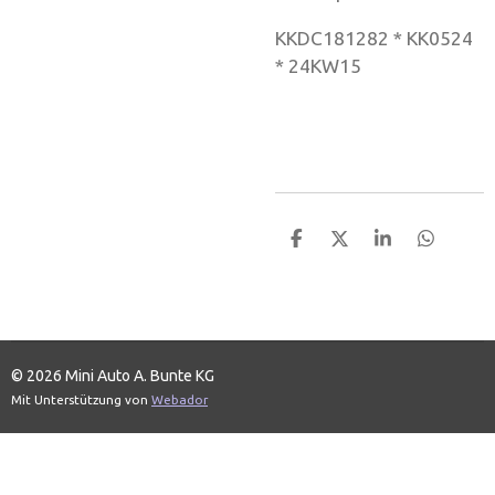
KKDC181282 * KK0524
* 24KW15
T
T
T
T
e
e
e
e
i
i
i
i
l
l
l
l
e
e
e
e
n
n
n
n
© 2026 Mini Auto A. Bunte KG
Mit Unterstützung von
Webador