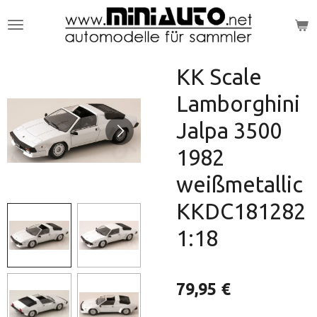
Zum
Hauptinhalt
springen
KK Scale
Lamborghini
Jalpa 3500
1982
weißmetallic
KKDC181282
1:18
79,95 €