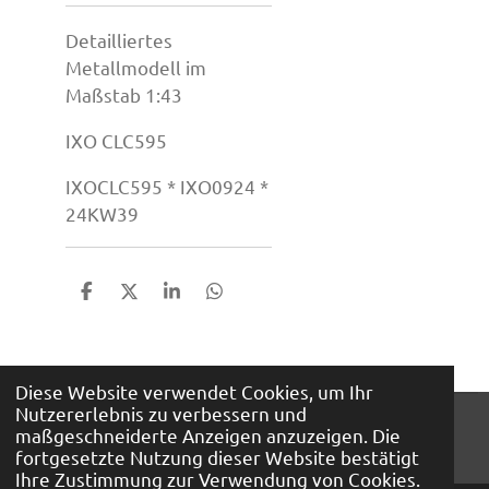
Detailliertes
Metallmodell im
Maßstab 1:43
IXO CLC595
IXOCLC595 * IXO0924 *
24KW39
T
T
T
T
e
e
e
e
i
i
i
i
l
l
l
l
e
e
e
e
Diese Website verwendet Cookies, um Ihr
n
n
n
n
Nutzererlebnis zu verbessern und
© 2026 Mini Auto A. Bunte KG
maßgeschneiderte Anzeigen anzuzeigen. Die
Mit Unterstützung von
Webador
fortgesetzte Nutzung dieser Website bestätigt
Ihre Zustimmung zur Verwendung von Cookies.