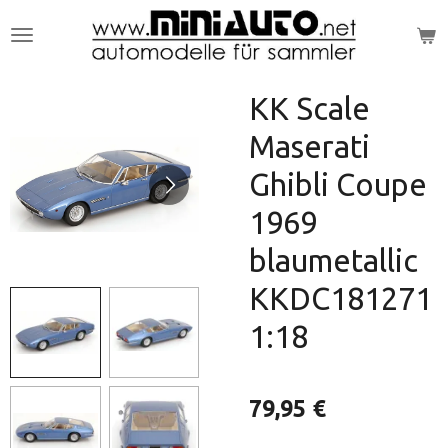
Zum
Hauptinhalt
springen
KK Scale
Maserati
Ghibli Coupe
1969
blaumetallic
KKDC181271
1:18
79,95 €