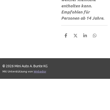
enthalten kann.
Empfohlen für
Personen ab 14 Jahre.
T
T
T
T
e
e
e
e
i
i
i
i
l
l
l
l
e
e
e
e
n
n
n
n
© 2026 Mini Auto A. Bunte KG
Mit Unterstützung von
Webador