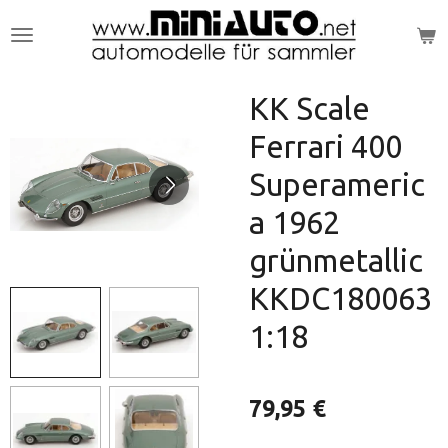
Zum
Hauptinhalt
springen
KK Scale
Ferrari 400
Superameric
a 1962
grünmetallic
KKDC180063
1:18
79,95 €