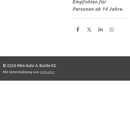
Empfohlen für
Personen ab 14 Jahre.
T
T
T
T
e
e
e
e
i
i
i
i
l
l
l
l
e
e
e
e
n
n
n
n
© 2026 Mini Auto A. Bunte KG
Mit Unterstützung von
Webador