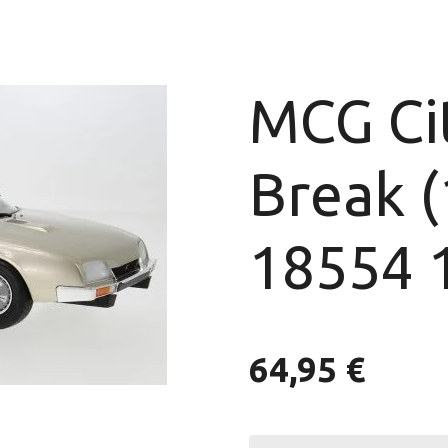
MCG Ci
Break (
18554 
64,95 €