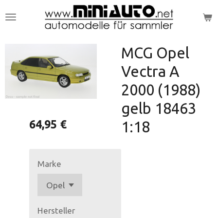
Zum
Hauptinhalt
springen
MCG Opel
Vectra A
2000 (1988)
gelb 18463
64,95 €
1:18
Marke
Hersteller