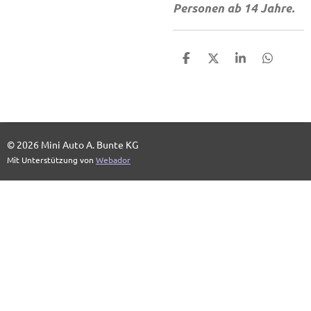
Personen ab 14 Jahre.
T
T
T
T
e
e
e
e
i
i
i
i
l
l
l
l
e
e
e
e
n
n
n
n
© 2026 Mini Auto A. Bunte KG
Mit Unterstützung von
Webador