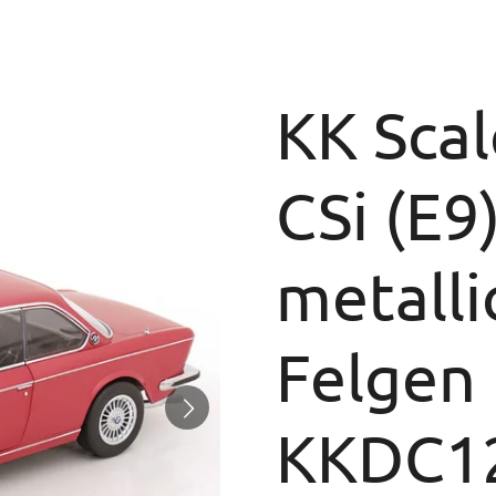
KK Sca
CSi (E9
metalli
Felgen
KKDC12