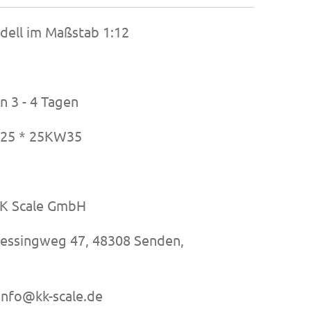
odell im Maßstab 1:12
n 3 - 4 Tagen
25 * 25KW35
Scale GmbH
ngweg 47, 48308 Senden,
nfo@kk-scale.de