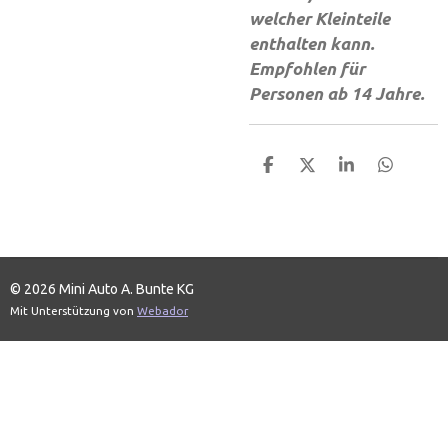
welcher Kleinteile
enthalten kann.
Empfohlen für
Personen ab 14 Jahre.
T
T
T
T
e
e
e
e
i
i
i
i
l
l
l
l
e
e
e
e
n
n
n
n
© 2026 Mini Auto A. Bunte KG
Mit Unterstützung von
Webador