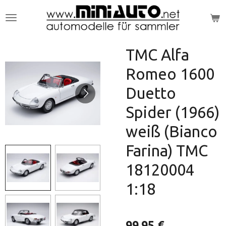
Zum
Hauptinhalt
springen
TMC Alfa
Romeo 1600
Duetto
Spider (1966)
weiß (Bianco
Farina) TMC
18120004
1:18
99,95 €