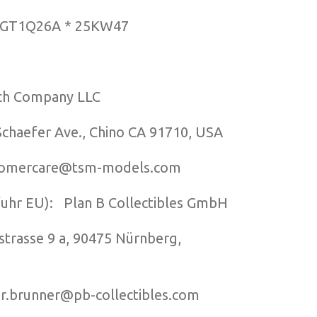
MGT1Q26A * 25KW47
h Company LLC
aefer Ave., Chino CA 91710, USA
stomercare@tsm-models.com
fuhr EU): Plan B Collectibles GmbH
asse 9 a, 90475 Nürnberg,
er.brunner@pb-collectibles.com