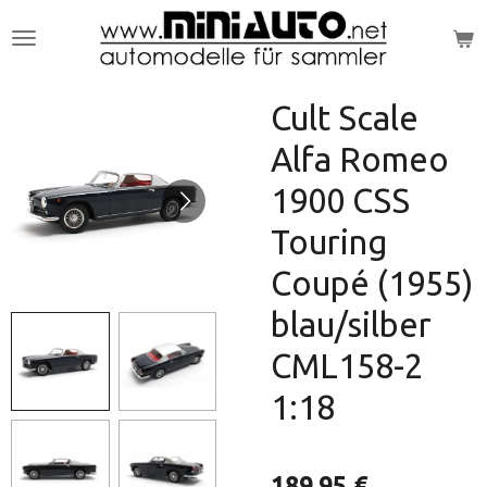
Zum
Hauptinhalt
springen
Cult Scale
Alfa Romeo
1900 CSS
Touring
Coupé (1955)
blau/silber
CML158-2
1:18
189,95 €