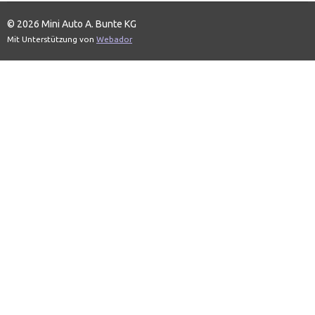
n
n
n
n
© 2026 Mini Auto A. Bunte KG
Mit Unterstützung von
Webador