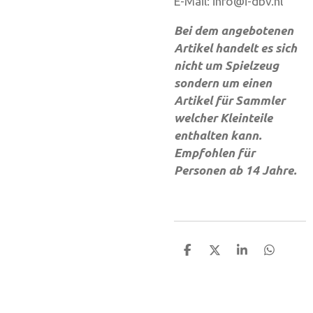
E-Mail: info@i-dbv.nl
Bei dem angebotenen
Artikel handelt es sich
nicht um Spielzeug
sondern um einen
Artikel für Sammler
welcher Kleinteile
enthalten kann.
Empfohlen für
Personen ab 14 Jahre.
T
T
T
T
e
e
e
e
i
i
i
i
l
l
l
l
e
e
e
e