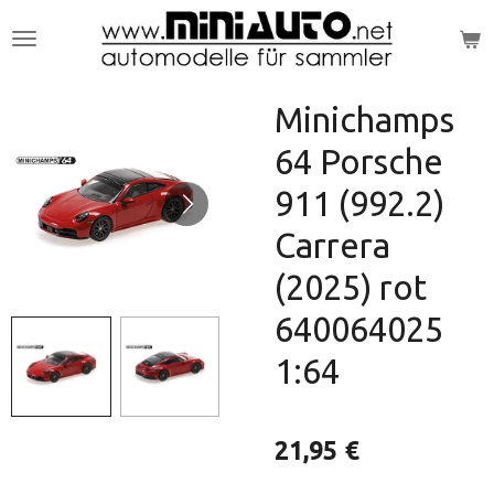
Zum
Hauptinhalt
springen
Minichamps
64 Porsche
911 (992.2)
Carrera
(2025) rot
640064025
1:64
21,95 €