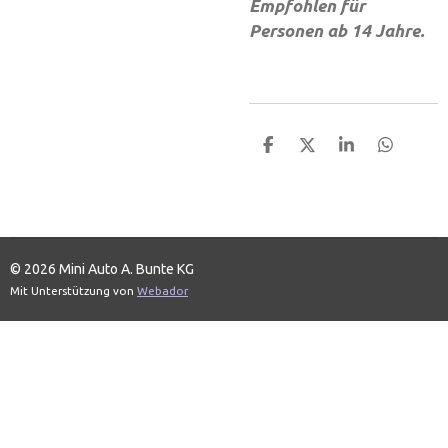
Empfohlen für
Personen ab 14 Jahre.
T
T
T
T
e
e
e
e
i
i
i
i
l
l
l
l
e
e
e
e
n
n
n
n
© 2026 Mini Auto A. Bunte KG
Mit Unterstützung von
Webador