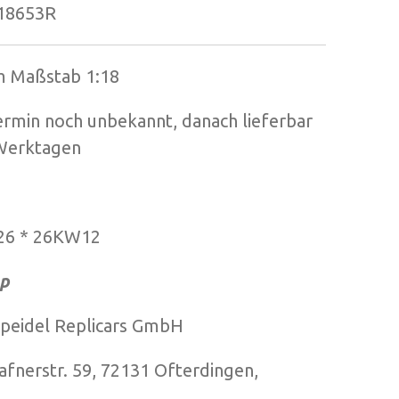
18653R
im Maßstab 1:18
ermin noch unbekannt, danach lieferbar
 Werktagen
26 * 26KW12
p
del Replicars GmbH
str. 59, 72131 Ofterdingen,