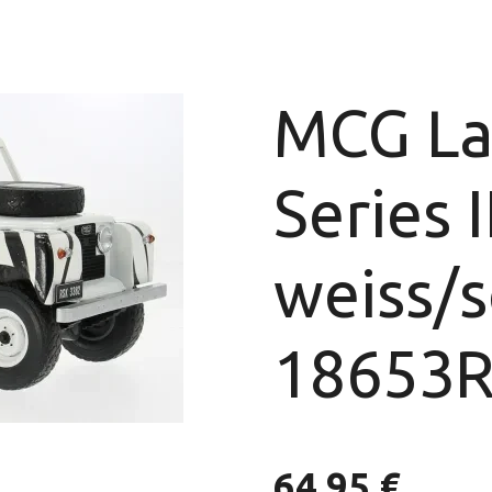
MCG La
Series 
weiss/
18653R
64,95 €