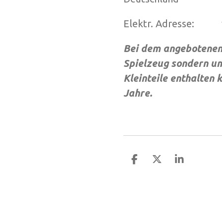
Elektr. Adresse: v
Bei dem angebotenen 
Spielzeug sondern um
Kleinteile enthalten
Jahre.
T
T
T
e
e
e
i
i
i
l
l
l
e
e
e
n
n
n