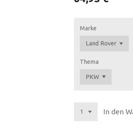
Marke
Thema
In den W