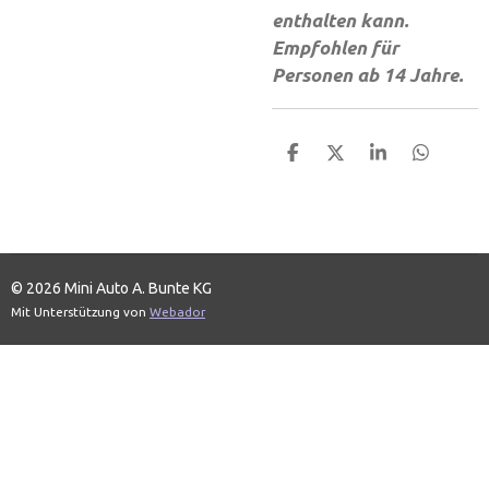
enthalten kann.
Empfohlen für
Personen ab 14 Jahre.
T
T
T
T
e
e
e
e
i
i
i
i
l
l
l
l
e
e
e
e
n
n
n
n
© 2026 Mini Auto A. Bunte KG
Mit Unterstützung von
Webador