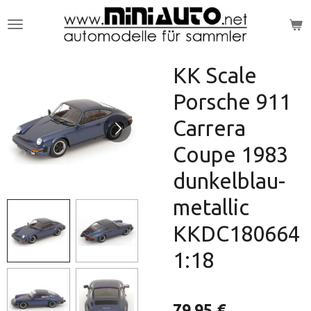
Zum
Hauptinhalt
springen
KK Scale
Porsche 911
Carrera
Coupe 1983
dunkelblau-
metallic
KKDC180664
1:18
79,95 €