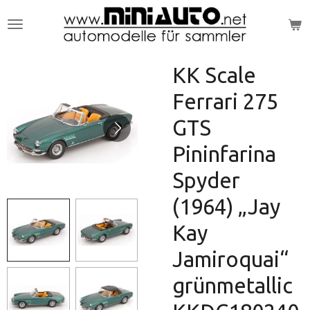
Zum
Hauptinhalt
springen
KK Scale
Ferrari 275
GTS
Pininfarina
Spyder
(1964) „Jay
Kay
Jamiroquai“
grünmetallic