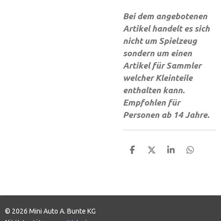
Bei dem angebotenen
Artikel handelt es sich
nicht um Spielzeug
sondern um einen
Artikel für Sammler
welcher Kleinteile
enthalten kann.
Empfohlen für
Personen ab 14 Jahre.
T
T
T
T
e
e
e
e
i
i
i
i
l
l
l
l
e
e
e
e
n
n
n
n
© 2026 Mini Auto A. Bunte KG