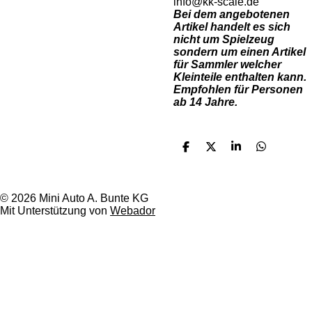
info@kk-scale.de
Bei dem angebotenen
Artikel handelt es sich
nicht um Spielzeug
sondern um einen Artikel
für Sammler welcher
Kleinteile enthalten kann.
Empfohlen für Personen
ab 14 Jahre.
T
T
T
T
e
e
e
e
i
i
i
i
l
l
l
l
e
e
e
e
© 2026 Mini Auto A. Bunte KG
n
n
n
n
Mit Unterstützung von
Webador