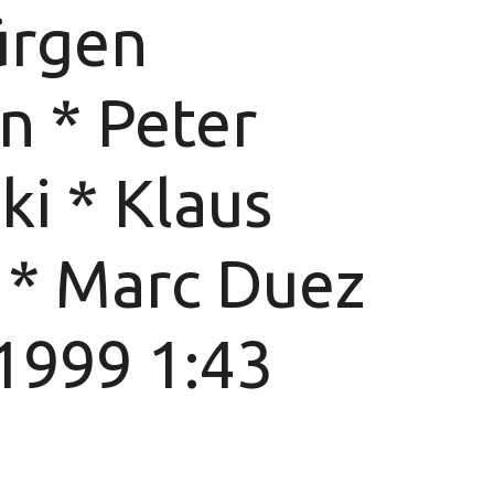
ürgen
n * Peter
i * Klaus
 * Marc Duez
999 1:43