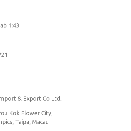
tab 1:43
W21
t & Export Co Ltd.
u Kok Flower City,
aipa, Macau