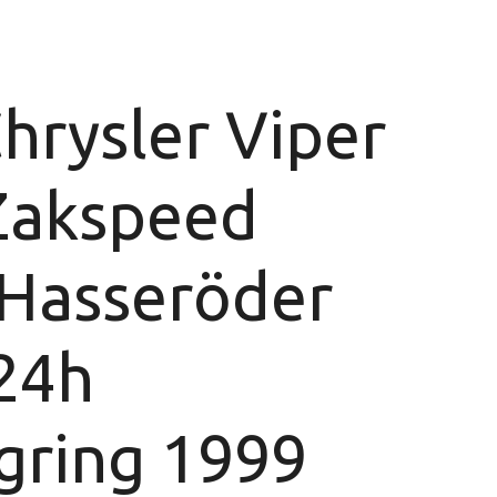
hrysler Viper
Zakspeed
 Hasseröder
24h
gring 1999