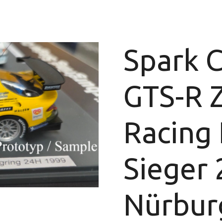
Spark C
GTS-R 
Racing
Sieger 
Nürbur