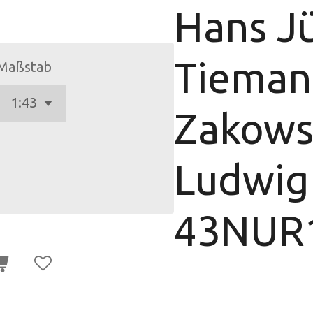
Hans J
Tieman
Maßstab
Zakowsk
Ludwig
43NUR1