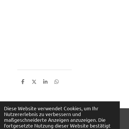
T
T
T
T
e
e
e
e
i
i
i
i
l
l
l
l
e
e
e
e
Diese Website verwendet Cookies, um Ihr
n
n
n
n
Nutzererlebnis zu verbessern und
© 2026 Mini Auto A. Bunte KG
maßgeschneiderte Anzeigen anzuzeigen. Die
Mit Unterstützung von
Webador
fortgesetzte Nutzung dieser Website bestätigt