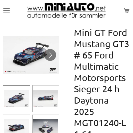
Zum
Hauptinhalt
springen
Mini GT Ford
Mustang GT3
# 65 Ford
Multimatic
Motorsports
Sieger 24 h
Daytona
2025
MGT01240-L