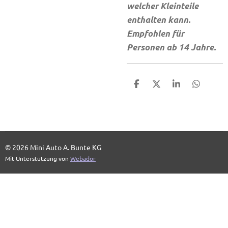
welcher Kleinteile
enthalten kann.
Empfohlen für
Personen ab 14 Jahre.
T
T
T
T
e
e
e
e
i
i
i
i
l
l
l
l
e
e
e
e
n
n
n
n
© 2026 Mini Auto A. Bunte KG
Mit Unterstützung von
Webador