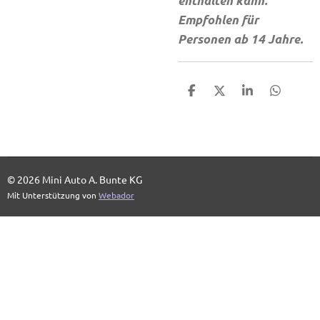
enthalten kann.
Empfohlen für
Personen ab 14 Jahre.
T
T
T
T
e
e
e
e
i
i
i
i
l
l
l
l
e
e
e
e
n
n
n
n
© 2026 Mini Auto A. Bunte KG
Mit Unterstützung von
Webador