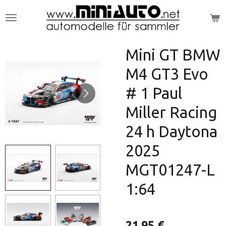
Zum
Hauptinhalt
springen
Mini GT BMW
M4 GT3 Evo
# 1 Paul
Miller Racing
24 h Daytona
2025
MGT01247-L
1:64
21,95 €