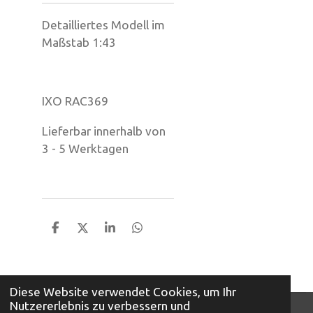
Detailliertes Modell im
Maßstab 1:43
IXO RAC369
Lieferbar innerhalb von
3 - 5 Werktagen
T
T
T
T
e
e
e
e
i
i
i
i
l
l
l
l
e
e
e
e
Diese Website verwendet Cookies, um Ihr
n
n
n
n
Nutzererlebnis zu verbessern und