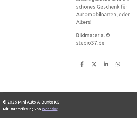
schönes Geschenk für
Automobilnarren jeden
Alters!
Bildmaterial ©
studio37.de
T
T
T
T
e
e
e
e
i
i
i
i
l
l
l
l
e
e
e
e
n
n
n
n
© 2026 Mini Auto A. Bunte KG
Mit Unterstützung von
Webador