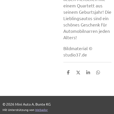
einem Quartett aus
seinem Geburtsjahr! Die
Lieblingsautos sind ein
schönes Geschenk für
Automobilnarren jeden
Alters!
Bildmaterial ©
studio37.de
T
T
T
T
e
e
e
e
i
i
i
i
l
l
l
l
e
e
e
e
n
n
n
n
© 2026 Mini Auto A. Bunte KG
Mit Unterstützung von
Webador