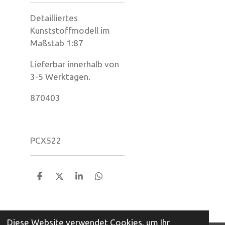
Detailliertes
Kunststoffmodell im
Maßstab 1:87
Lieferbar innerhalb von
3-5 Werktagen.
870403
PCX522
T
T
T
T
e
e
e
e
i
i
i
i
l
l
l
l
e
e
e
e
Diese Website verwendet Cookies, um Ihr