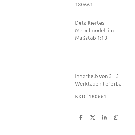
180661
Detailliertes
Metallmodell im
Maßstab 1:18
Innerhalb von 3 - 5
Werktagen lieferbar.
KKDC180661
T
T
T
T
e
e
e
e
i
i
i
i