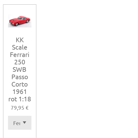
l
l
l
l
e
e
e
e
n
n
n
n
KK
Scale
Ferrari
250
SWB
Passo
Corto
1961
rot 1:18
79,95 €