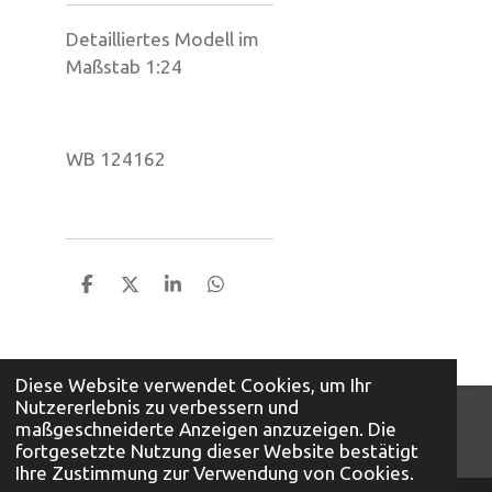
Detailliertes Modell im
Maßstab 1:24
WB 124162
T
T
T
T
e
e
e
e
i
i
i
i
l
l
l
l
e
e
e
e
Diese Website verwendet Cookies, um Ihr
n
n
n
n
Nutzererlebnis zu verbessern und
© 2026 Mini Auto A. Bunte KG
maßgeschneiderte Anzeigen anzuzeigen. Die
Mit Unterstützung von
Webador
fortgesetzte Nutzung dieser Website bestätigt
Ihre Zustimmung zur Verwendung von Cookies.