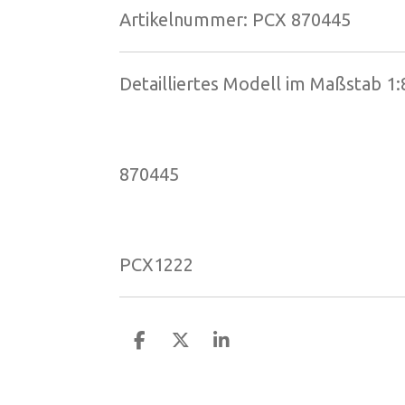
Artikelnummer:
PCX 870445
Detailliertes Modell im Maßstab 1:
870445
PCX1222
T
T
T
e
e
e
i
i
i