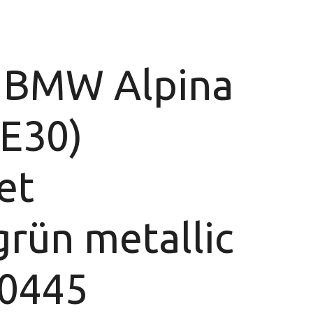
 BMW Alpina
(E30)
et
rün metallic
70445