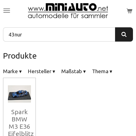
Zum
Hauptinhalt
springen
Produkte
Marke
▾
Hersteller
▾
Maßstab
▾
Thema
▾
Spark
BMW
M3 E36
Eifelblitz