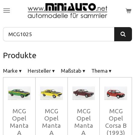
Zum
Hauptinhalt
springen
Produkte
Marke
▾
Hersteller
▾
Maßstab
▾
Thema
▾
MCG
MCG
MCG
MCG
Opel
Opel
Opel
Opel
Manta
Manta
Manta
Corsa B
A
A
A
(1993)