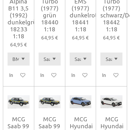
Alpina
Turbo
EMS
Turbo
B11 3,5
(1977)
(1977)
(1977)
(1992)
grün
dunkelrot
schwarz/D
dunkelgrün
18440
18441
18442
18233
1:18
1:18
1:18
1:18
64,95 €
64,95 €
64,95 €
64,95 €
In den Warenkorb
In den Warenkorb
In den Warenkorb
In den Ware
MCG
MCG
MCG
MCG
Saab 99
Saab 99
Hyundai
Hyundai