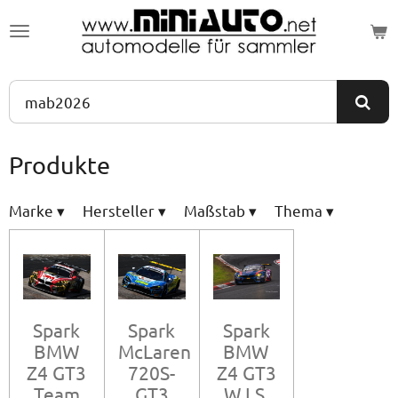
Zum
Hauptinhalt
springen
Produkte
Marke
▾
Hersteller
▾
Maßstab
▾
Thema
▾
Spark
Spark
Spark
BMW
McLaren
BMW
Z4 GT3
720S-
Z4 GT3
Team
GT3
W.I.S.